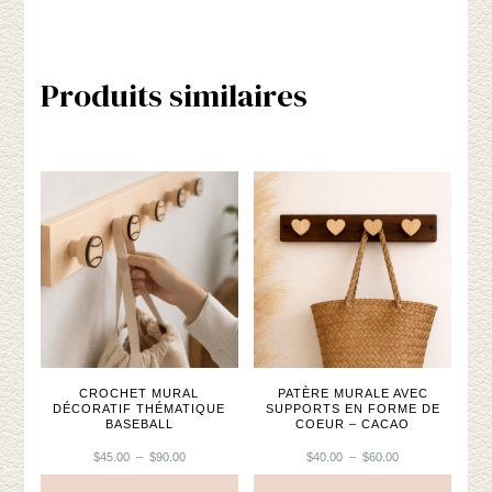
produit
a
plusieurs
Produits similaires
variations.
Les
options
peuvent
être
choisies
sur
la
page
du
produit
CROCHET MURAL
PATÈRE MURALE AVEC
DÉCORATIF THÉMATIQUE
SUPPORTS EN FORME DE
BASEBALL
COEUR – CACAO
PLAGE
PLAGE
$
45.00
–
$
90.00
$
40.00
–
$
60.00
DE
DE
PRIX :
PRIX :