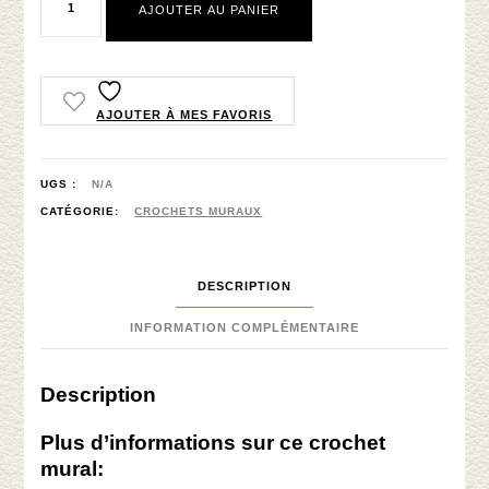
AJOUTER AU PANIER
de
Patère
murale
en
AJOUTER À MES FAVORIS
pin
avec
UGS :
N/A
supports
CATÉGORIE:
CROCHETS MURAUX
antiques
DESCRIPTION
INFORMATION COMPLÉMENTAIRE
Description
Plus d’informations sur ce crochet
mural: