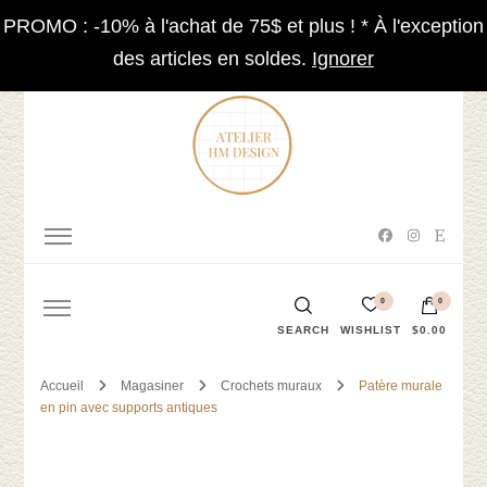
PROMO : -10% à l'achat de 75$ et plus ! * À l'exception
Shop now
FAST SHIPPING TO CANADA AND THE U.S.
des articles en soldes.
Ignorer
Accessoires et décorations
Atelier HM Design
0
0
SEARCH
WISHLIST
$0.00
Accueil
Magasiner
Crochets muraux
Patère murale
Votre panier est vide.
en pin avec supports antiques