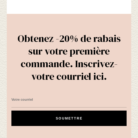
a
plusieurs
plusieurs
variations.
variations.
Les
Les
options
options
Obtenez -20% de rabais
peuvent
peuvent
être
sur votre première
être
choisies
choisies
commande. Inscrivez-
sur
sur
la
votre courriel ici.
la
page
page
du
du
produit
produit