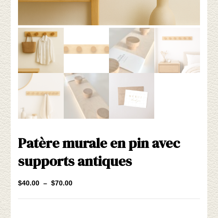
Patère murale en pin avec
supports antiques
Plage
$
40.00
–
$
70.00
de
prix :
$40.00