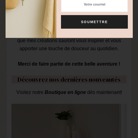
efficace
Je suis honorée de pouvoir partager mon univers et
ma passion avec vous. Que ce soit pour embellir
votre maison ou offrir un cadeau unique, j’espère
que mes créations sauront vous inspirer et vous
apporter une touche de douceur au quotidien.
Merci de faire partie de cette belle aventure !
Découvrez nos dernières nouveautés
Visitez notre
Boutique en ligne
dès maintenant!