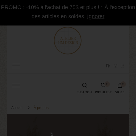
PROMO : -10% à l'achat de 75$ et plus ! * À l'exception
Shop now
FAST SHIPPING TO CANADA AND THE U.S.
des articles en soldes.
Ignorer
Accessoires et décorations
Atelier HM Design
0
0
SEARCH
WISHLIST
$0.00
Accueil
À propos
Votre panier est vide.