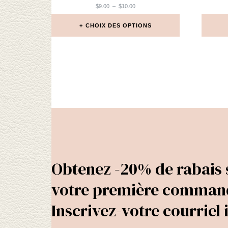
PLAGE
$
9.00
–
$
10.00
DE
PRIX :
CHOIX DES OPTIONS
$9.00
À
Ce
$10.00
produit
a
plusieurs
variations.
Les
options
peuvent
être
choisies
Obtenez -20% de rabais 
sur
votre première comman
la
page
Inscrivez-votre courriel i
du
produit