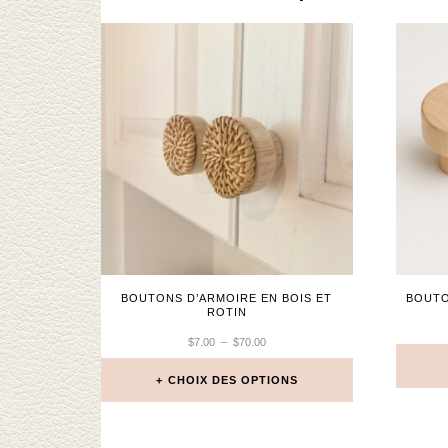
BOUTONS D’ARMOIRE EN BOIS ET
BOUTO
ROTIN
PLAGE
$
7.00
–
$
70.00
DE
PRIX :
CHOIX DES OPTIONS
$7.00
À
Ce
$70.00
produit