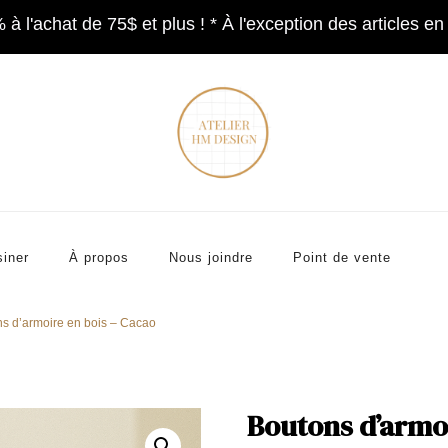
 l'achat de 75$ et plus ! * À l'exception des articles en
op now
FAST SHIPPING TO CANADA AND THE U.S.
Accessoires et décorations
Atelier HM Design
iner
À propos
Nous joindre
Point de vente
s d’armoire en bois – Cacao
Boutons d’armoi