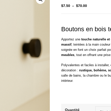
Plage
$
7.50
–
$
70.00
de
prix :
$7.50
Boutons en bois t
à
$70.00
Apportez une
touche naturelle et
massif
, teintées à la main couleu
soignée en font un choix parfait p
meubles
, tout en offrant une pris
Polyvalentes et faciles à installer
décoration :
rustique, bohème, 
salle de bains, la chambre ou le b
intérieur.
Quantité