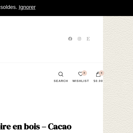
 soldes.
Ignorer
0
0
SEARCH
WISHLIST
$0.00
Votre panier est vide.
re en bois – Cacao