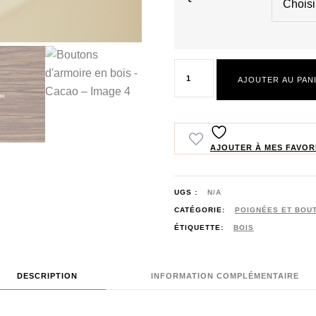
quantité
AJOUTER AU PAN
de
Boutons
d'armoire
en
AJOUTER À MES FAVOR
bois
-
UGS :
N/A
Cacao
CATÉGORIE:
POIGNÉES ET BOU
ÉTIQUETTE:
BOIS
DESCRIPTION
INFORMATION COMPLÉMENTAIRE