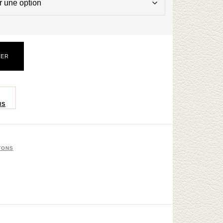
IER
IS
TONS