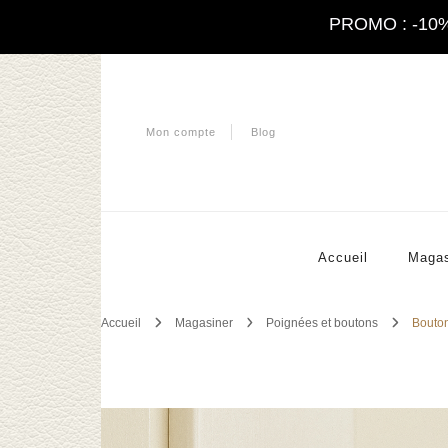
PROMO : -10% à
Sh
Mon compte
Blog
Accueil
Magas
Accueil
Magasiner
Poignées et boutons
Bouton