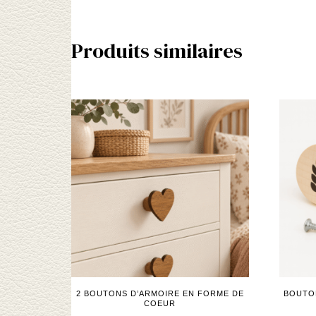
a
plusieurs
Produits similaires
variations.
Les
options
peuvent
être
choisies
sur
la
page
du
produit
2 BOUTONS D’ARMOIRE EN FORME DE
BOUTON
COEUR