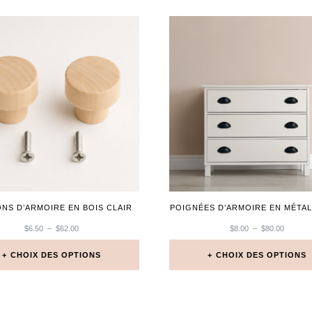
NS D’ARMOIRE EN BOIS CLAIR
POIGNÉES D’ARMOIRE EN MÉTAL
PLAGE
PLAGE
$
6.50
–
$
62.00
$
8.00
–
$
80.00
DE
DE
PRIX :
PRIX :
CHOIX DES OPTIONS
CHOIX DES OPTIONS
$6.50
$8.00
À
À
Ce
Ce
$62.00
$80.00
produit
produit