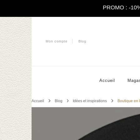
PROMO : -10% à
Sh
Mon compte
Blog
Accueil
Magas
Accueil
Blog
Idées et inspirations
Boutique en 