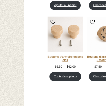
Ajouter au panier
Choix des
Boutons d’armoire en bois
Boutons d’arm
clair
– Motif
Plage
$
6.50
–
$
62.00
$
7.50
–
de
prix :
Choix des options
Choix des
$6.50
à
$62.00