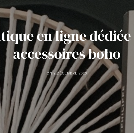
tique en ligne dédiée
accessoires boho
ON
9 DÉCEMBRE 2023