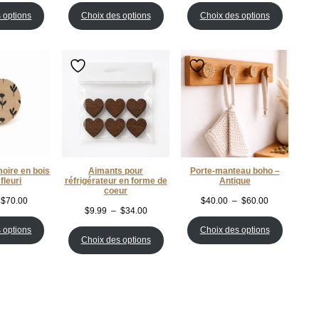
prix :
prix :
prix :
 options
Choix des options
Choix des options
$7.00
$40.00
$7.50
à
à
à
$70.00
$55.00
$70.00
oire en bois
Aimants pour
Porte-manteau boho –
 fleuri
réfrigérateur en forme de
Antique
coeur
Plage
Plage
$
70.00
$
40.00
–
$
60.00
Plage
$
9.99
–
$
34.00
de
de
de
prix :
prix :
 options
Choix des options
prix :
Choix des options
$7.50
$40.00
$9.99
à
à
à
$70.00
$60.00
$34.00