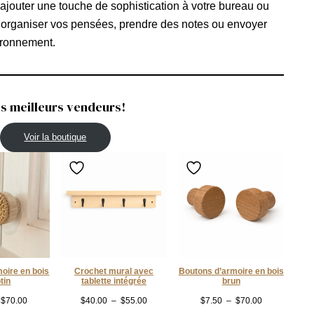
r ajouter une touche de sophistication à votre bureau ou
ur organiser vos pensées, prendre des notes ou envoyer
ironnement.
s meilleurs vendeurs!
Voir la boutique
oire en bois
Crochet mural avec
Boutons d’armoire en bois
otin
tablette intégrée
brun
Plage
Plage
Plage
$
70.00
$
40.00
–
$
55.00
$
7.50
–
$
70.00
de
de
de