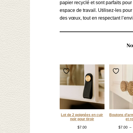
papier recyclé et sont parfaits pou
espace de travail. Utilisez-les po
des vœux, tout en respectant l’env
No
Lot de 2 poignées en cuir
Boutons d’arm
noir pour tiroir
et r
$
7.00
$
7.00
–