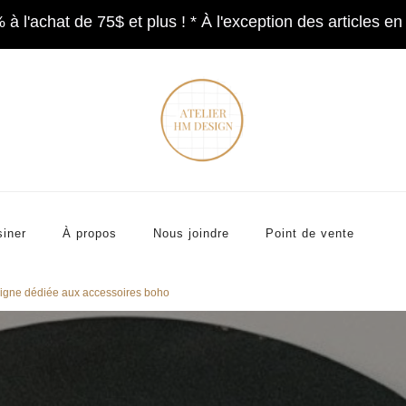
 l'achat de 75$ et plus ! * À l'exception des articles en
op now
FAST SHIPPING TO CANADA AND THE U.S.
Accessoires et décorations
Atelier HM Design
iner
À propos
Nous joindre
Point de vente
ligne dédiée aux accessoires boho