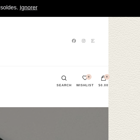
 soldes.
Ignorer
0
0
SEARCH
WISHLIST
$0.00
Votre panier est vide.